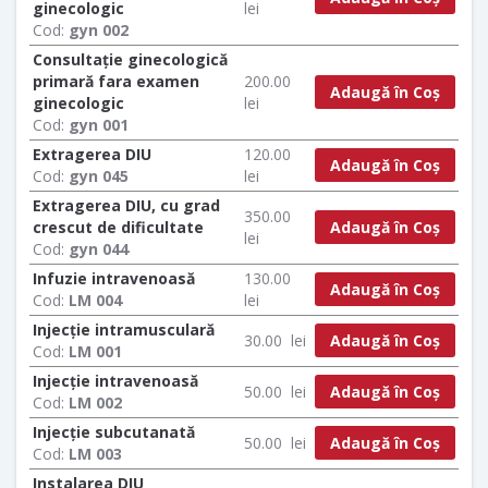
ginecologic
lei
Cod:
gyn 002
Consultație ginecologică
primară fara examen
200.00
Adaugă în Coș
ginecologic
lei
Cod:
gyn 001
Extragerea DIU
120.00
Adaugă în Coș
Cod:
gyn 045
lei
Extragerea DIU, cu grad
350.00
Adaugă în Coș
crescut de dificultate
lei
Cod:
gyn 044
Infuzie intravenoasă
130.00
Adaugă în Coș
Cod:
LM 004
lei
Injecție intramusculară
Adaugă în Coș
30.00
lei
Cod:
LM 001
Injecție intravenoasă
Adaugă în Coș
50.00
lei
Cod:
LM 002
Injecție subcutanată
Adaugă în Coș
50.00
lei
Cod:
LM 003
Instalarea DIU