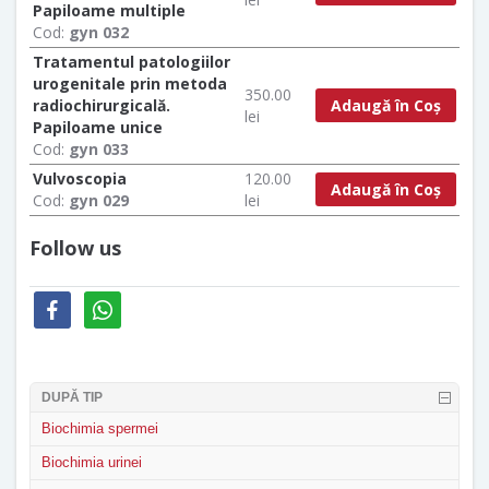
Papiloame multiple
Cod:
gyn 032
Tratamentul patologiilor
urogenitale prin metoda
350.00
Adaugă în Coș
radiochirurgicală.
lei
Papiloame unice
Cod:
gyn 033
Vulvoscopia
120.00
Adaugă în Coș
Cod:
gyn 029
lei
Follow us
facebook
whatsapp
DUPĂ TIP
Biochimia spermei
Biochimia urinei