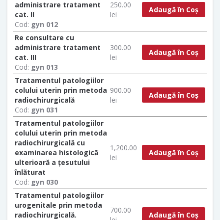
administrare tratament
250.00
Adaugă în Coș
cat. II
lei
Cod:
gyn 012
Re consultare cu
administrare tratament
300.00
Adaugă în Coș
cat. III
lei
Cod:
gyn 013
Tratamentul patologiilor
colului uterin prin metoda
900.00
Adaugă în Coș
radiochirurgicală
lei
Cod:
gyn 031
Tratamentul patologiilor
colului uterin prin metoda
radiochirurgicală cu
1,200.00
Adaugă în Coș
examinarea histologică
lei
ulterioară a țesutului
înlăturat
Cod:
gyn 030
Tratamentul patologiilor
urogenitale prin metoda
700.00
Adaugă în Coș
radiochirurgicală.
lei