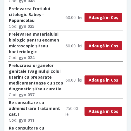
Cod:
gyn 048
Prelevarea frotiului
citologic Babeș –
Adaugă în Coș
60.00
lei
Papanicolau
Cod:
gyn 025
Prelevarea materialului
biologic pentru examen
Adaugă în Coș
microscopic și/sau
60.00
lei
bacteriologic
Cod:
gyn 024
Prelucraea organelor
genitale (vaginul și colul
uterin) cu preparate
Adaugă în Coș
60.00
lei
medicamentoase cu scop
diagnostic și/sau curativ
Cod:
gyn 037
Re consultare cu
administrare tratament
250.00
Adaugă în Coș
cat. I
lei
Cod:
gyn 011
Re consultare cu