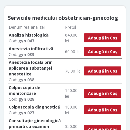
Serviciile medicului obstetrician-ginecolog
Denumirea analizei
Prețul
Analiza histologică
640.00
Adaugă în Coș
Cod:
gyn 047
lei
Anestezia infiltrativă
Adaugă în Coș
60.00
lei
Cod:
gyn 039
Anestezia locală prin
aplicarea substanței
Adaugă în Coș
70.00
lei
anestetice
Cod:
gyn 038
Colposcopia de
140.00
Adaugă în Coș
monitorizare
lei
Cod:
gyn 028
Colposcopia diagnostică
180.00
Adaugă în Coș
Cod:
gyn 027
lei
Consultație ginecologică
primară cu examen
350.00
Adaugă în Coș