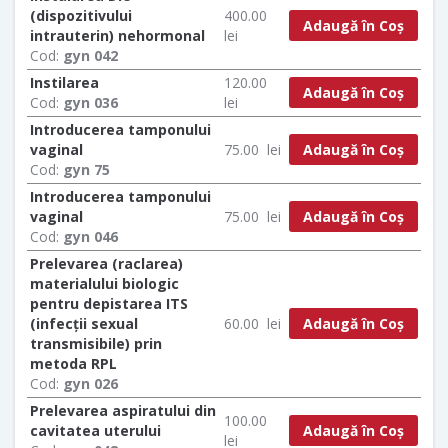
(dispozitivului
400.00
Adaugă în Coș
intrauterin) nehormonal
lei
Cod:
gyn 042
Instilarea
120.00
Adaugă în Coș
Cod:
gyn 036
lei
Introducerea tamponului
Adaugă în Coș
vaginal
75.00
lei
Cod:
gyn 75
Introducerea tamponului
Adaugă în Coș
vaginal
75.00
lei
Cod:
gyn 046
Prelevarea (raclarea)
materialului biologic
pentru depistarea ITS
Adaugă în Coș
(infecții sexual
60.00
lei
transmisibile) prin
metoda RPL
Cod:
gyn 026
Prelevarea aspiratului din
100.00
Adaugă în Coș
cavitatea uterului
lei