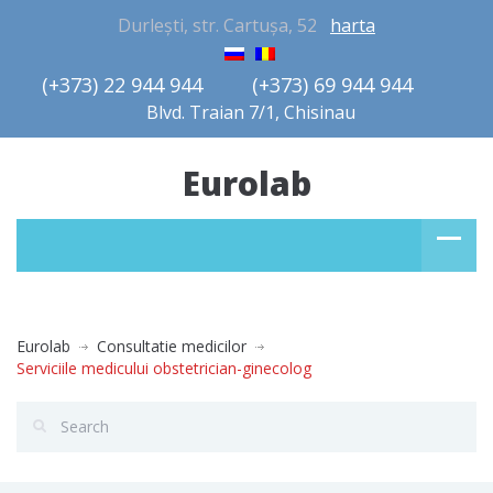
Durlești, str. Cartușa, 52
harta
(+373) 22 944 944         (+373) 69 944 944       
Blvd. Traian 7/1, Chisinau
Eurolab
Eurolab
Consultatie medicilor
Serviciile medicului obstetrician-ginecolog