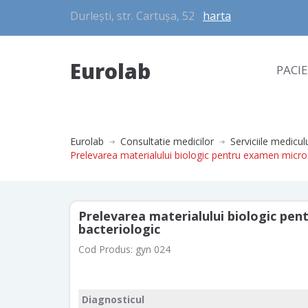
Durlești, str. Cartușa, 52
harta
Eurolab
PACI
Eurolab
Consultatie medicilor
Serviciile medicul
Prelevarea materialului biologic pentru examen micros
Prelevarea materialului biologic pen
bacteriologic
Cod Produs:
gyn 024
Diagnosticul