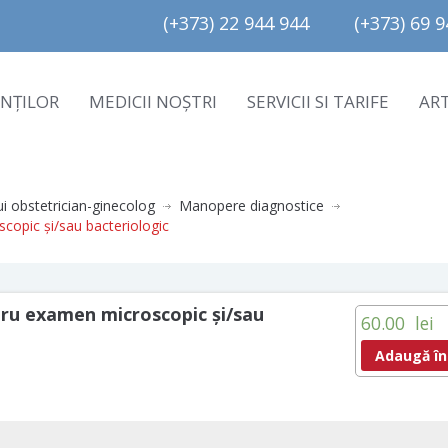
(+373) 22 944 944         (+373) 69 94
ENȚILOR
MEDICII NOȘTRI
SERVICII SI TARIFE
AR
ui obstetrician-ginecolog
Manopere diagnostice
copic și/sau bacteriologic
tru examen microscopic și/sau
60.00
lei
Adaugă în