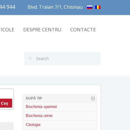
4 944       
Blvd. Traian 7/1, Chisinau
TICOLE
DESPRE CENTRU
CONTACTE
DUPĂ TIP
 Coș
Biochimia spermei
Biochimia urinei
Citologia