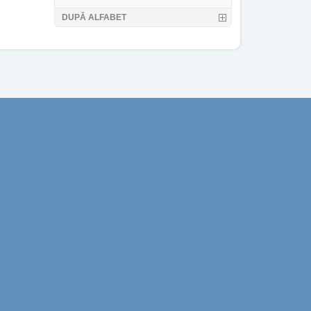
DUPĂ ALFABET
sionari!
Email-ul tau
ii!