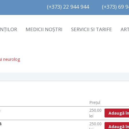
(+373) 22 944 944         (+373) 69 94
ENȚILOR
MEDICII NOȘTRI
SERVICII SI TARIFE
AR
ui neurolog
Prețul
ă
250.00
Adaugă în
lei
ă
250.00
Adaugă în