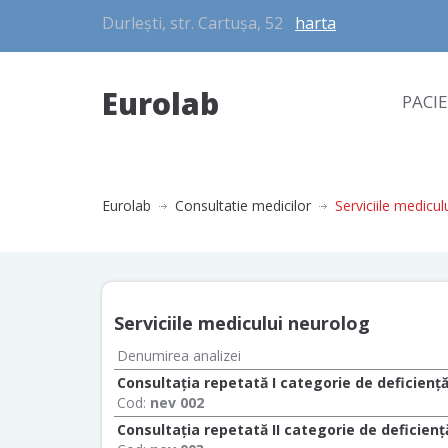
Durlești, str. Cartușa, 52
harta
Eurolab
PACI
Eurolab
Consultatie medicilor
Serviciile medicul
Serviciile medicului neurolog
Denumirea analizei
Consultaţia repetată I categorie de deficienţ
Cod:
nev 002
Consultaţia repetată II categorie de deficienţ