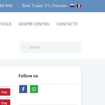
4 944       
Blvd. Traian 7/1, Chisinau
TICOLE
DESPRE CENTRU
CONTACTE
Follow us
facebook
whatsapp
 Coș
 Coș