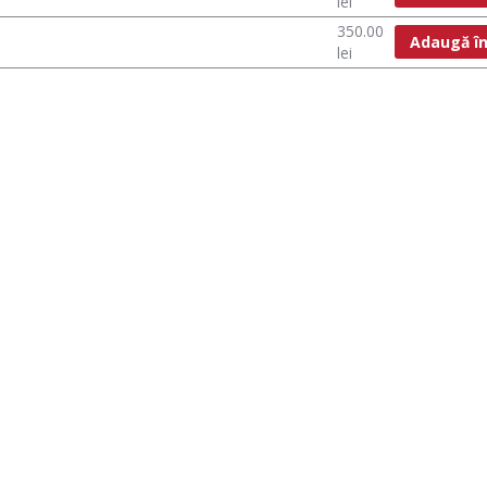
lei
350.00
Adaugă în
lei