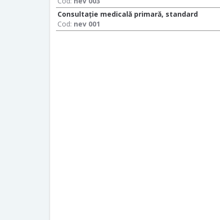
Cod:
nev 003
Consultaţie medicală primară, standard
Cod:
nev 001