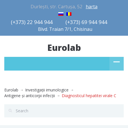
Durlești, str. Cartușa, 52
harta
(+373) 22 944 944         (+373) 69 944 944       
Blvd. Traian 7/1, Chisinau
Eurolab
Eurolab
Investigaţii imunologice
Antigene şi anticorpi infecţii
Diagnosticul hepatitei virale C