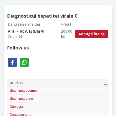
Diagnosticul hepatitei virale C
Denumirea analizei
Prețul
Anti – HCV, IgG/IgM
200.00
Adaugă în Coș
Cod:
I 054
lei
Follow us
facebook
whatsapp
DUPĂ TIP
Biochimia spermei
Biochimia urinei
Citologia
Coagulograma