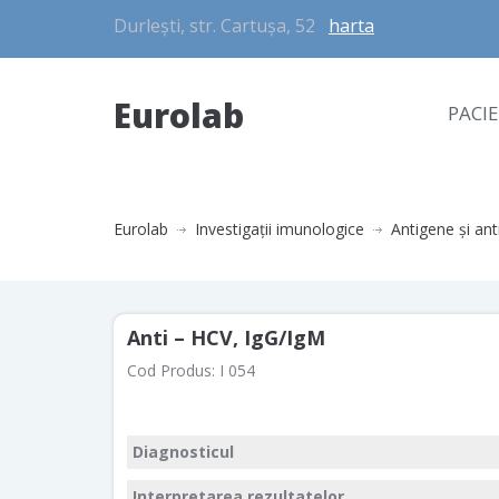
Durlești, str. Cartușa, 52
harta
Eurolab
PACI
Eurolab
Investigaţii imunologice
Antigene şi anti
Anti – HCV, IgG/IgM
Cod Produs:
I 054
Diagnosticul
Interpretarea rezultatelor