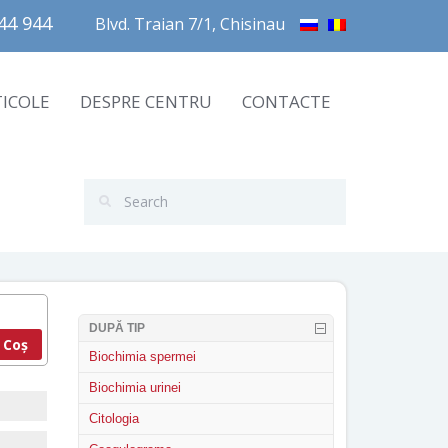
4 944       
Blvd. Traian 7/1, Chisinau
TICOLE
DESPRE CENTRU
CONTACTE
DUPĂ TIP
 Coș
Biochimia spermei
Biochimia urinei
Citologia