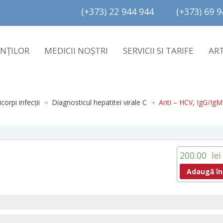
(+373) 22 944 944         (+373) 69 94
ENȚILOR
MEDICII NOȘTRI
SERVICII SI TARIFE
AR
corpi infecţii
Diagnosticul hepatitei virale C
Anti – HCV, IgG/IgM
200.00
lei
Adaugă în