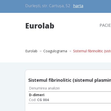
Durlești, str. Cartușa, 52
harta
Eurolab
PACI
Eurolab
Coagulograma
Sistemul fibrinolitic (si
Sistemul fibrinolitic (sistemul plasmin
Denumirea analizei
D-dimeri
Cod:
CG 004