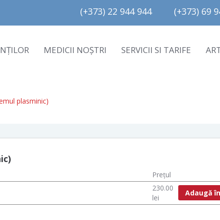
(+373) 22 944 944         (+373) 69 94
ENȚILOR
MEDICII NOȘTRI
SERVICII SI TARIFE
AR
stemul plasminic)
ic)
Prețul
230.00
Adaugă în
lei