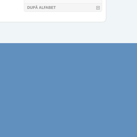
DUPĂ ALFABET
sionari!
Email-ul tau
ii!