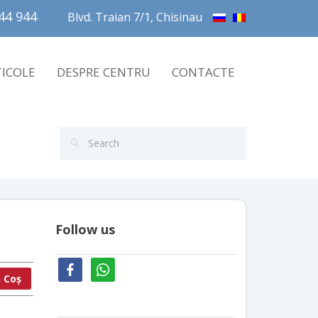
4 944       
Blvd. Traian 7/1, Chisinau
TICOLE
DESPRE CENTRU
CONTACTE
Follow us
facebook
whatsapp
 Coș