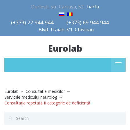
Durlești, str. Cartușa, 52
harta
(+373) 22 944 944         (+373) 69 944 944       
Blvd. Traian 7/1, Chisinau
Eurolab
Eurolab
Consultatie medicilor
Serviciile medicului neurolog
Consultaţia repetată II categorie de deficienţă