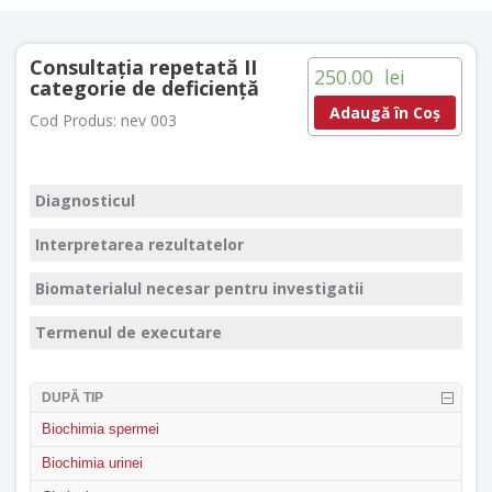
Consultaţia repetată II
250.00
lei
categorie de deficienţă
Adaugă în Coș
Cod Produs:
nev 003
Diagnosticul
Interpretarea rezultatelor
Biomaterialul necesar pentru investigatii
Termenul de executare
DUPĂ TIP
Biochimia spermei
Biochimia urinei