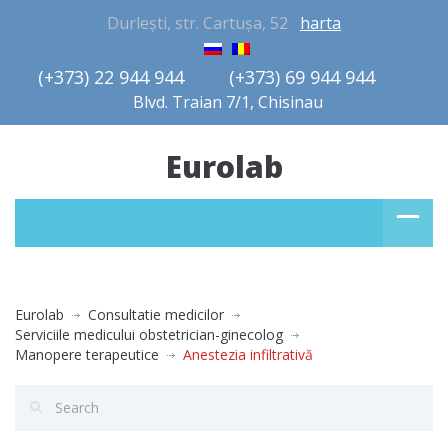
Durlești, str. Cartușa, 52
harta
(+373) 22 944 944         (+373) 69 944 944       
Blvd. Traian 7/1, Chisinau
Eurolab
Eurolab
Consultatie medicilor
Serviciile medicului obstetrician-ginecolog
Manopere terapeutice
Anestezia infiltrativă