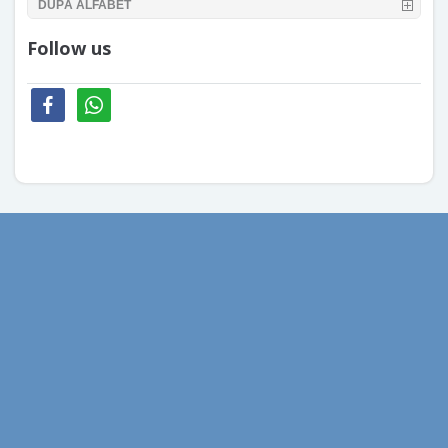
DUPĂ ALFABET
Follow us
facebook
whatsapp
aprilie 2026
mai 2020