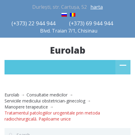
Durlești, str. Cartușa, 52
harta
(+373) 22 944 944         (+373) 69 944 944       
Blvd. Traian 7/1, Chisinau
Eurolab
Eurolab
Consultatie medicilor
Serviciile medicului obstetrician-ginecolog
Manopere terapeutice
Tratamentul patologiilor urogenitale prin metoda
radiochirurgicală. Papiloame unice