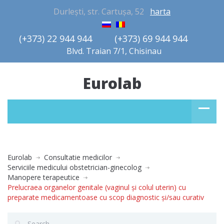
Durlești, str. Cartușa, 52
harta
(+373) 22 944 944         (+373) 69 944 944       
Blvd. Traian 7/1, Chisinau
Eurolab
Eurolab
Consultatie medicilor
Serviciile medicului obstetrician-ginecolog
Manopere terapeutice
Prelucraea organelor genitale (vaginul și colul uterin) cu
preparate medicamentoase cu scop diagnostic și/sau curativ