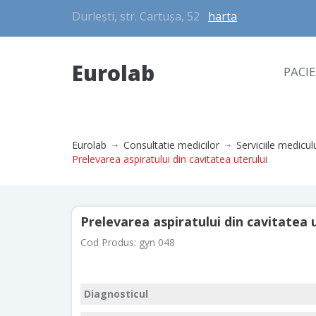
Durlești, str. Cartușa, 52
harta
Eurolab
PACI
Eurolab
Consultatie medicilor
Serviciile medicul
Prelevarea aspiratului din cavitatea uterului
Prelevarea aspiratului din cavitatea 
Cod Produs:
gyn 048
Diagnosticul