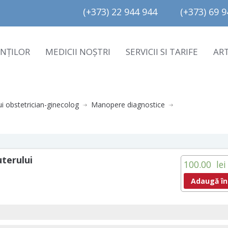
(+373) 22 944 944         (+373) 69 94
ENȚILOR
MEDICII NOȘTRI
SERVICII SI TARIFE
AR
ui obstetrician-ginecolog
Manopere diagnostice
uterului
100.00
lei
Adaugă în