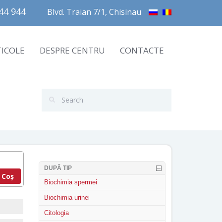
4 944       
Blvd. Traian 7/1, Chisinau
TICOLE
DESPRE CENTRU
CONTACTE
DUPĂ TIP
 Coș
Biochimia spermei
Biochimia urinei
Citologia