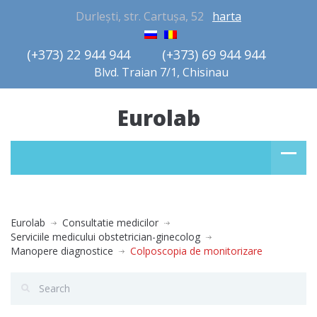
Durlești, str. Cartușa, 52
harta
(+373) 22 944 944         (+373) 69 944 944       
Blvd. Traian 7/1, Chisinau
Eurolab
Eurolab
Consultatie medicilor
Serviciile medicului obstetrician-ginecolog
Manopere diagnostice
Colposcopia de monitorizare