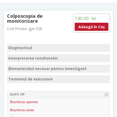
Colposcopia de
140.00
lei
monitorizare
Adaugă în Coș
Cod Produs:
gyn 028
Diagnosticul
Interpretarea rezultatelor
Biomaterialul necesar pentru investigatii
Termenul de executare
DUPĂ TIP
Biochimia spermei
Biochimia urinei