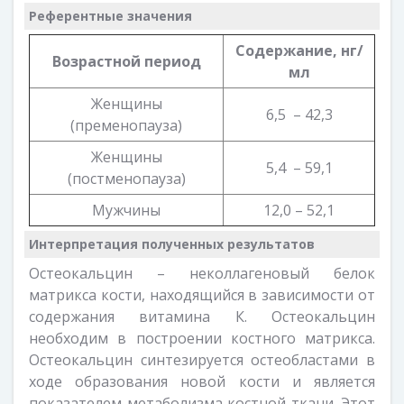
Референтные значения
Содержание, нг/
Возрастной период
мл
Женщины
6,5 – 42,3
(пременопауза)
Женщины
5,4 – 59,1
(постменопауза)
Мужчины
12,0 – 52,1
Интерпретация полученных результатов
Остеокальцин – неколлагеновый белок
матрикса кости, находящийся в зависимости от
содержания витамина К. Остеокальцин
необходим в построении костного матрикса.
Остеокальцин синтезируется остеобластами в
ходе образования новой кости и является
показателем метаболизма костной ткани. Этот