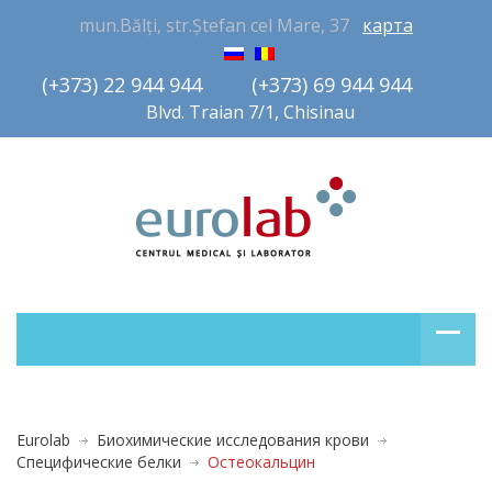
mun.Bălți, str.Ștefan cel Mare, 37
карта
(+373) 22 944 944         (+373) 69 944 944       
Blvd. Traian 7/1, Chisinau
Eurolab
Биохимические исследования крови
Специфические белки
Остеокальцин