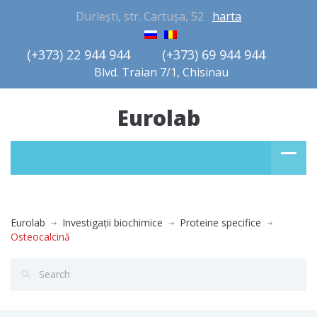
Durlești, str. Cartușa, 52
harta
(+373) 22 944 944         (+373) 69 944 944       
Blvd. Traian 7/1, Chisinau
Eurolab
Eurolab
Investigaţii biochimice
Proteine specifice
Osteocalcină