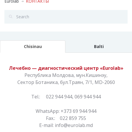
Eurolab
КОНТАКТЫ
Chisinau
Balti
Лечебно — диагностический центр «Eurolab»
Республика Молдова, мун.Кишинэу,
Сектор Ботаника, бул.Траян, 7/1, MD-2060
Теl.: 022 944 944, 069 944 944
WhatsApp: +373 69 944 944
Fax.: 022 859 755
E-mail: info@eurolab.md