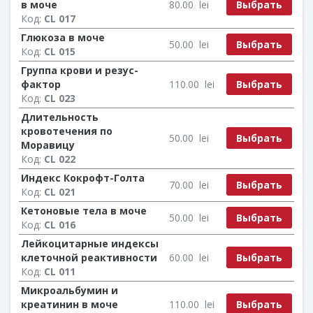
Выбрать
в моче
80.00
lei
Код:
CL 017
Глюкоза в моче
Выбрать
50.00
lei
Код:
CL 015
Группа крови и резус-
Выбрать
фактор
110.00
lei
Код:
CL 023
Длительность
кровотечения по
Выбрать
50.00
lei
Моравицу
Код:
CL 022
Индекс Кокрофт-Голта
Выбрать
70.00
lei
Код:
CL 021
Кетоновые тела в моче
Выбрать
50.00
lei
Код:
CL 016
Лейкоцитарные индексы
Выбрать
клеточной реактивности
60.00
lei
Код:
CL 011
Микроальбумин и
Выбрать
креатинин в моче
110.00
lei