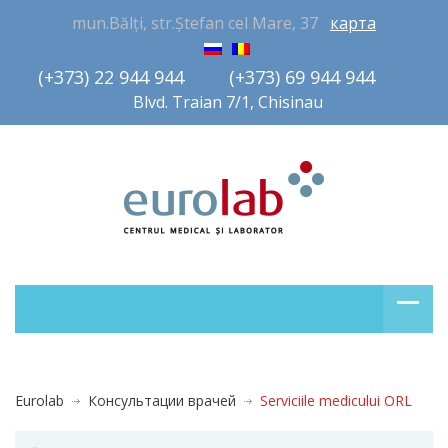
mun.Bălți, str.Ștefan cel Mare, 37
карта
(+373) 22 944 944         (+373) 69 944 944       
Blvd. Traian 7/1, Chisinau
Eurolab
Консультации врачей
Serviciile medicului ORL