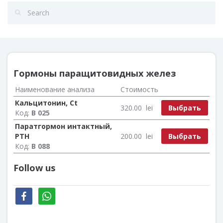
Гормоны паращитовидных желез
Наименование анализа
Стоимость
Кальцитонин, Ct
Выбрать
320.00
lei
Код:
B 025
Паратгормон интактный,
Выбрать
PTH
200.00
lei
Код:
B 088
Follow us
facebook
whatsapp