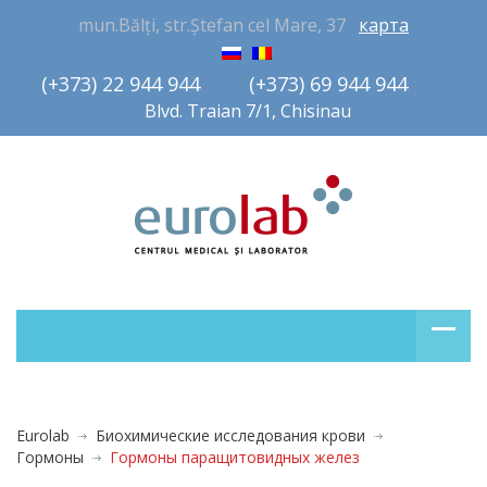
mun.Bălți, str.Ștefan cel Mare, 37
карта
(+373) 22 944 944         (+373) 69 944 944       
Blvd. Traian 7/1, Chisinau
Eurolab
Биохимические исследования крови
Гормоны
Гормоны паращитовидных желез