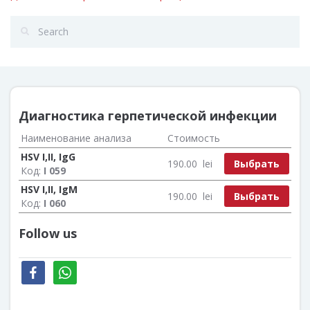
Диагностика герпетической инфекции
Наименование анализа
Стоимость
HSV I,II, IgG
Выбрать
190.00
lei
Код:
I 059
HSV I,II, IgМ
Выбрать
190.00
lei
Код:
I 060
Follow us
facebook
whatsapp