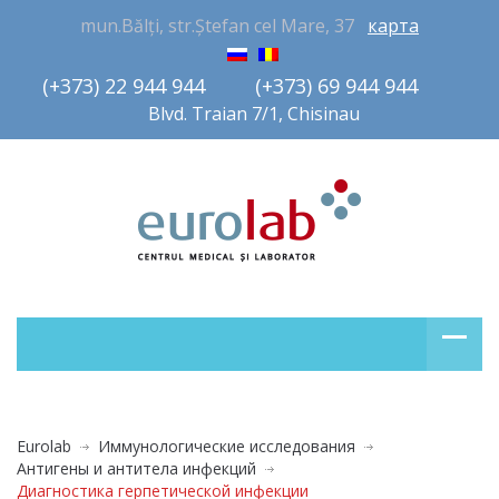
mun.Bălți, str.Ștefan cel Mare, 37
карта
(+373) 22 944 944         (+373) 69 944 944       
Blvd. Traian 7/1, Chisinau
Eurolab
Иммунологические исследования
Антигены и антитела инфекций
Диагностика герпетической инфекции