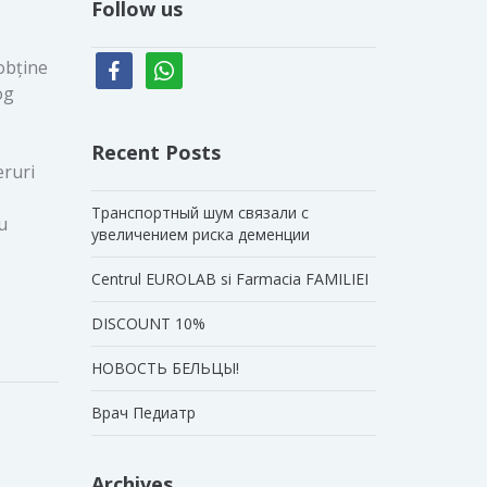
Follow us
facebook
whatsapp
obține
og
Recent Posts
eruri
Транспортный шум связали с
u
увеличением риска деменции
Centrul EUROLAB si Farmacia FAMILIEI
DISCOUNT 10%
НОВОСТЬ БЕЛЬЦЫ!
Врач Педиатр
Archives