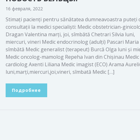
16 февраля, 2022
Stimați pacienți pentru sănătatea dumneavoastra puteți 
consultații la medici specialiști: Medic obstetrician-ginicol
Dragan Valentina marți, joi, sîmbătă Chetrari Silvia luni,
miercuri, vineri Medic endocrinolog (adulți) Pascari Maria
sîmbătă Medic generalist (terapeut) Burcă Olga luni și mi
Medic oncolog-mamolog Repeha Ivan din Chișinau Medic
cardiolog Axenti Liliana Medic imagist (ECO) Arama Aureli
luni,marți,miercuri,joi,vineri, sîmbată Medic […]
Подробнее