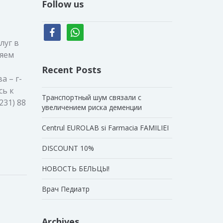
Follow us
facebook
whatsapp
луг в
ляем
Recent Posts
а – г-
сь к
Транспортный шум связали с
31) 88
увеличением риска деменции
Centrul EUROLAB si Farmacia FAMILIEI
DISCOUNT 10%
НОВОСТЬ БЕЛЬЦЫ!
Врач Педиатр
Archives