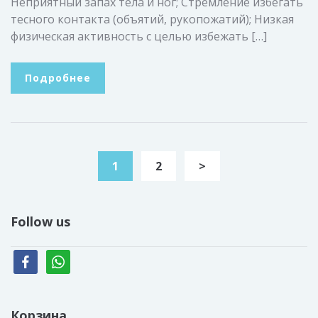
Неприятный запах тела и ног; Стремление избегать
тесного контакта (объятий, рукопожатий); Низкая
физическая активность с целью избежать […]
Подробнее
1
2
>
Follow us
facebook
whatsapp
Корзина