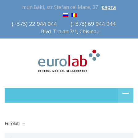
mun.Bălți, str.Ștefan cel Mare, 37
карта
(+373) 22 944 944         (+373) 69 944 944       
Blvd. Traian 7/1, Chisinau
Eurolab