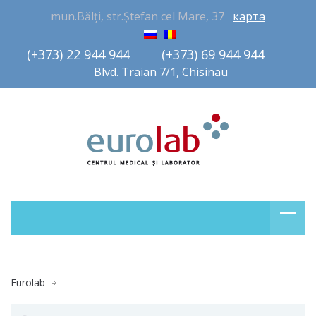
mun.Bălți, str.Ștefan cel Mare, 37
карта
(+373) 22 944 944         (+373) 69 944 944       
Blvd. Traian 7/1, Chisinau
Eurolab