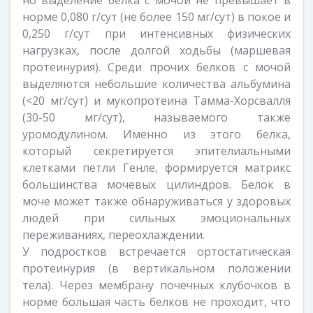
но выделение белка с мочой не превышает в
норме 0,080 г/сут (не более 150 мг/сут) в покое и
0,250 г/сут при интенсивных физических
нагрузках, после долгой ходьбы (маршевая
протеинурия). Среди прочих белков с мочой
выделяются небольшие количества альбумина
(<20 мг/сут) и мукопротеина Тамма-Хорсвалля
(30-50 мг/сут), называемого также
уромодулином. Именно из этого белка,
который секретируется эпителиальными
клетками петли Генле, формируется матрикс
большинства мочевых цилиндров. Белок в
моче может также обнаруживаться у здоровых
людей при сильных эмоциональных
переживаниях, переохлаждении.
У подростков встречается ортостатическая
протеинурия (в вертикальном положении
тела). Через мембрану почечных клубочков в
норме большая часть белков не проходит, что