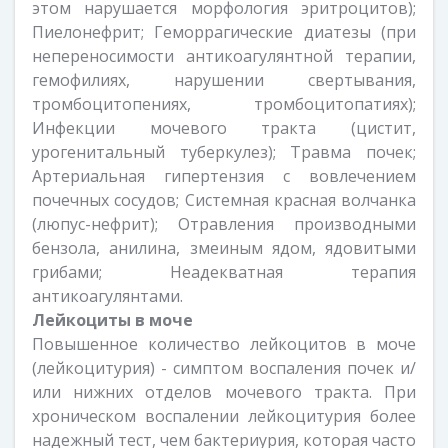
этом нарушается морфология эритроцитов);
Пиелонефрит; Геморрагические диатезы (при
непереносимости антикоагулянтной терапии,
гемофилиях, нарушении свертывания,
тромбоцитопениях, тромбоцитопатиях);
Инфекции мочевого тракта (цистит,
урогенитальный туберкулез); Травма почек;
Артериальная гипертензия с вовлечением
почечных сосудов; Системная красная волчанка
(люпус-нефрит); Отравления производными
бензола, анилина, змеиным ядом, ядовитыми
грибами; Неадекватная терапия
антикоагулянтами.
Лейкоциты в моче
Повышенное количество лейкоцитов в моче
(лейкоцитурия) - симптом воспаления почек и/
или нижних отделов мочевого тракта. При
хроническом воспалении лейкоцитурия более
надежный тест, чем бактериурия, которая часто