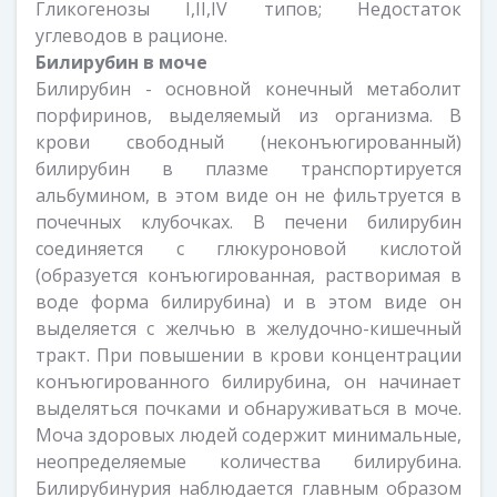
Гликогенозы I,II,IV типов; Недостаток
углеводов в рационе.
Билирубин в моче
Билирубин - основной конечный метаболит
порфиринов, выделяемый из организма. В
крови свободный (неконъюгированный)
билирубин в плазме транспортируется
альбумином, в этом виде он не фильтруется в
почечных клубочках. В печени билирубин
соединяется с глюкуроновой кислотой
(образуется конъюгированная, растворимая в
воде форма билирубина) и в этом виде он
выделяется с желчью в желудочно-кишечный
тракт. При повышении в крови концентрации
конъюгированного билирубина, он начинает
выделяться почками и обнаруживаться в моче.
Моча здоровых людей содержит минимальные,
неопределяемые количества билирубина.
Билирубинурия наблюдается главным образом