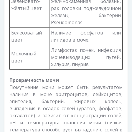
Зеленовато-
желчнокаменная болезнь,
жёлтый цвет
рак головки поджелудочной
железы, бактерии
Pseudomonas.
Белёсоватый
Наличие фосфатов или
цвет
липидов в моче.
Лимфостаз почек, инфекция
Молочный
мочевыводящих путей,
цвет
хилурия, пиурия.
Прозрачность мочи
Помутнение мочи может быть результатом
наличия в моче эритроцитов, лейкоцитов,
эпителия, бактерий, жировых капель,
выпадения в осадок солей (уратов, фосфатов,
оксалатов) и зависит от концентрации солей,
рН и температуры хранения мочи (низкая
температура способствует выпадению солей в