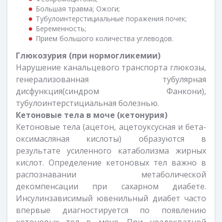
Большая травма; Ожоги;
Тубулоинтерстициальные поражения почек;
Беременность;
Прием большого количества углеводов.
Глюкозурия (при нормогликемии)
Нарушение канальцевого транспорта глюкозы,
генерализованная тубулярная
дисфункция(синдром Фанкони),
тубулоинтерстициальная болезнью.
Кетоновые тела в моче
(кетонурия)
Кетоновые тела (ацетон, ацетоуксусная и бета-
оксимасляная кислоты) образуются в
результате усиленного катаболизма жирных
кислот. Определение кетоновых тел важно в
распознавании метаболической
декомпенсации при сахарном диабете.
Инсулинзависимый ювенильный диабет часто
впервые диагностируется по появлению