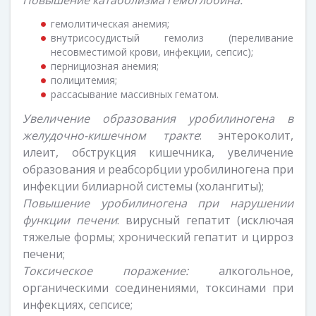
Повышение катаболизма гемоглобина:
гемолитическая анемия;
внутрисосудистый гемолиз (переливание
несовместимой крови, инфекции, сепсис);
пернициозная анемия;
полицитемия;
рассасывание массивных гематом.
Увеличение образования уробилиногена в
желудочно-кишечном тракте
: энтероколит,
илеит, обструкция кишечника, увеличение
образования и реабсорбции уробилиногена при
инфекции билиарной системы (холангиты);
Повышение уробилиногена при нарушении
функции печени
: вирусный гепатит (исключая
тяжелые формы; хронический гепатит и цирроз
печени;
Токсическое поражение:
алкогольное,
органическими соединениями, токсинами при
инфекциях, сепсисе;