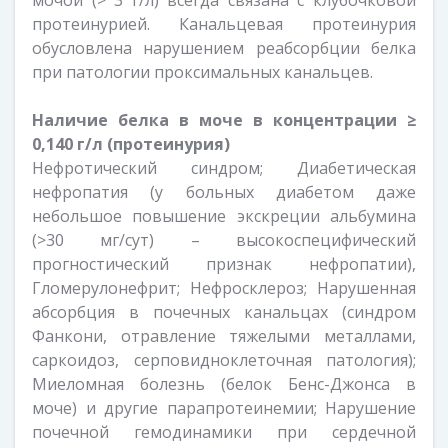
мочой (> 3 г/л) всегда связана с клубочковой
протеинурией. Канальцевая протеинурия
обусловлена нарушением реабсорбции белка
при патологии проксимальных канальцев.
Наличие белка в моче в концентрации ≥
0,140 г/л (протеинурия)
Нефротический синдром; Диабетическая
нефропатия (у больных диабетом даже
небольшое повышение экскреции альбумина
(>30 мг/сут) – высокоспецифический
прогностический признак нефропатии),
Гломерулонефрит; Нефросклероз; Нарушенная
абсорбция в почечных канальцах (синдром
Фанкони, отравление тяжелыми металлами,
саркоидоз, серповидноклеточная патология);
Миеломная болезнь (белок Бенс-Джонса в
моче) и другие парапротеинемии; Нарушение
почечной гемодинамики при сердечной