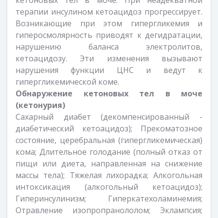
кетоновых тел в моче. При неадекватной
терапии инсулином кетоацидоз прогрессирует.
Возникающие при этом гипергликемия и
гиперосмолярность приводят к дегидратации,
нарушению баланса электролитов,
кетоацидозу. Эти изменения вызывают
нарушения функции ЦНС и ведут к
гипергликемической коме.
Обнаружение кетоновых тел в моче
(кетонурия)
Сахарный диабет (декомпенсированный -
диабетический кетоацидоз); Прекоматозное
состояние, церебральная (гипергликемическая)
кома; Длительное голодание (полный отказ от
пищи или диета, направленная на снижение
массы тела); Тяжелая лихорадка; Алкогольная
интоксикация (алкогольный кетоацидоз);
Гиперинсулинизм; Гиперкатехоламинемия;
Отравление изопропранололом; Эклампсия;