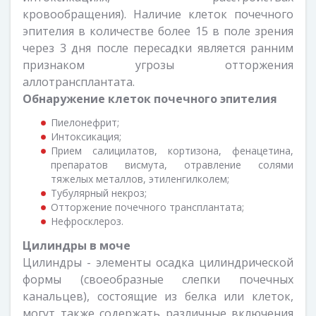
кровообращения). Наличие клеток почечного
эпителия в количестве более 15 в поле зрения
через 3 дня после пересадки является ранним
признаком угрозы отторжения
аллотрансплантата.
Обнаружение
клеток почечного эпителия
Пиелонефрит;
Интоксикация;
Прием салицилатов, кортизона, фенацетина,
препаратов висмута, отравление солями
тяжелых металлов, этиленгилколем;
Тубулярный некроз;
Отторжение почечного трансплантата;
Нефросклероз.
Цилиндры в моче
Цилиндры - элементы осадка цилиндрической
формы (своеобразные слепки почечных
канальцев), состоящие из белка или клеток,
могут также содержать различные включения