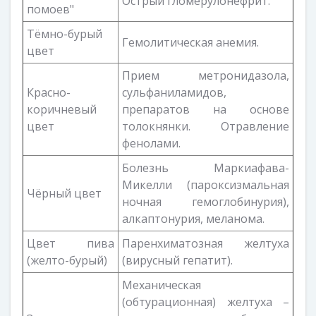
Острый гломерулонефрит.
помоев"
Тёмно-бурый
Гемолитическая анемия.
цвет
Прием метронидазола,
Красно-
сульфаниламидов,
коричневый
препаратов на основе
цвет
толокнянки. Отравление
фенолами.
Болезнь Маркиафава-
Микелли (пароксизмальная
Чёрный цвет
ночная гемоглобинурия),
алкаптонурия, меланома.
Цвет пива
Паренхиматозная желтуха
(желто-бурый)
(вирусный гепатит).
Механическая
(обтурационная) желтуха –