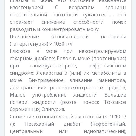
плазмы и мочи, это состояние называется
изостенурией. С возрастом границы
относительной плотности сужаются – это
отражает снижение способности почек
разводить и концентрировать мочу.
Повышение относительной плотности
(гиперстенурия) > 1030 г/л
Глюкоза в моче при неконтролируемом
сахарном диабете; Белок в моче (протеинурия)
при гломерулонефрите, нефротическом
синдроме; Лекарства и (или) их метаболиты в
моче; Внутривенное вливание маннитола,
декстрана или рентгеноконтрастных средств;
Малое употребление жидкости; Большие
потери жидкости (рвота, понос); Токсикоз
беременных; Олигурия.
Снижение относительной плотности (< 1010 г/
л): Несахарный диабет (нефрогенный,
центральный или идиопатический);