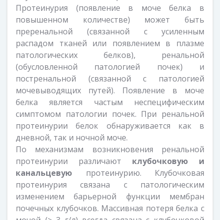
Протеинурия (появление в моче белка в
повышенном количестве) может быть
преренальной (связанной с усиленным
распадом тканей или появлением в плазме
патологических белков), ренальной
(обусловленной патологией почек) и
постренальной (связанной с патологией
мочевыводящих путей). Появление в моче
белка является частым неспецифическим
симптомом патологии почек. При ренальной
протеинурии белок обнаруживается как в
дневной, так и ночной моче.
По механизмам возникновения ренальной
протеинурии различают
клубочковую и
канальцевую
протеинурию. Клубочковая
протеинурия связана с патологическим
изменением барьерной функции мембран
почечных клубочков. Массивная потеря белка с