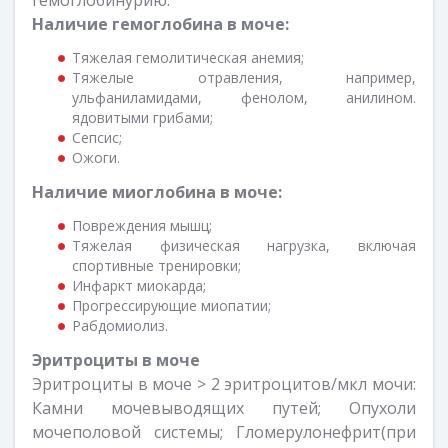
гемоглобинурию.
Наличие гемоглобина в моче:
Тяжелая гемолитическая анемия;
Тяжелые отравления, например,
ульфаниламидами, фенолом, анилином.
ядовитыми грибами;
Сепсис;
Ожоги.
Наличие миоглобина в моче:
Повреждения мышц;
Тяжелая физическая нагрузка, включая
спортивные тренировки;
Инфаркт миокарда;
Прогрессирующие миопатии;
Рабдомиолиз.
Эритроциты в моче
Эритроциты в моче > 2 эритроцитов/мкл мочи:
Камни мочевыводящих путей; Опухоли
мочеполовой системы; Гломерулонефрит(при