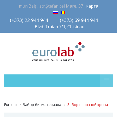
mun.Bălți, str.Ștefan cel Mare, 37
карта
(+373) 22 944 944         (+373) 69 944 944       
Blvd. Traian 7/1, Chisinau
Eurolab
Забор биоматериала
Забор венозной крови