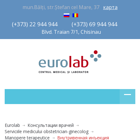
mun.Bălți, str.Ștefan cel Mare, 37
карта
(+373) 22 944 944         (+373) 69 944 944       
Blvd. Traian 7/1, Chisinau
Eurolab
Консультации врачей
Serviciile medicului obstetrician-ginecolog
Manopere terapeutice
Внутривенная инъекция