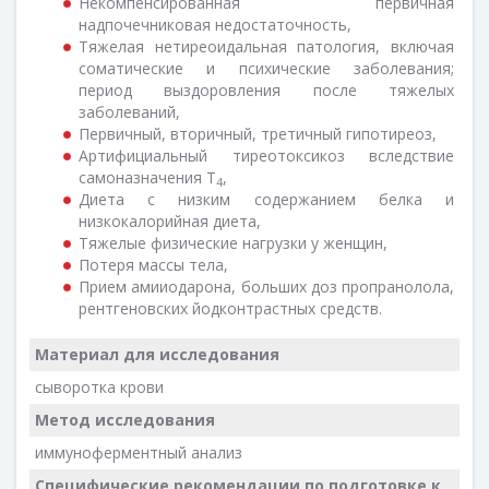
Некомпенсированная первичная
надпочечниковая недостаточность,
Тяжелая нетиреоидальная патология, включая
соматические и психические заболевания;
период выздоровления после тяжелых
заболеваний,
Первичный, вторичный, третичный гипотиреоз,
Артифициальный тиреотоксикоз вследствие
самоназначения Т
,
4
Диета с низким содержанием белка и
низкокалорийная диета,
Тяжелые физические нагрузки у женщин,
Потеря массы тела,
Прием амииодарона, больших доз пропранолола,
рентгеновских йодконтрастных средств.
Материал для исследования
сыворотка крови
Метод исследования
иммуноферментный анализ
Специфические рекомендации по подготовке к