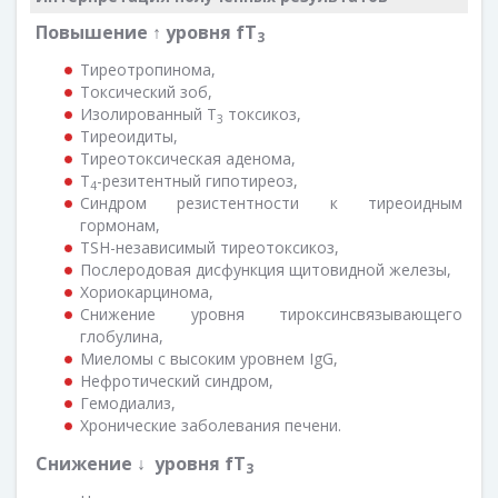
Повышение ↑
уровня
f
Т
3
Тиреотропинома,
Токсический зоб,
Изолированный Т
токсикоз,
3
Тиреоидиты,
Тиреотоксическая аденома,
Т
-резитентный гипотиреоз,
4
Синдром резистентности к тиреоидным
гормонам,
ТSH-независимый тиреотоксикоз,
Послеродовая дисфункция щитовидной железы,
Хориокарцинома,
Снижение уровня тироксинсвязывающего
глобулина,
Миеломы с высоким уровнем IgG,
Нефротический синдром,
Гемодиализ,
Хронические заболевания печени.
Снижение
↓
уровня
f
Т
3