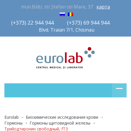
mun.Bălți, str.Ștefan cel Mare, 37
карта
(+373) 22 944 944         (+373) 69 944 944       
Blvd. Traian 7/1, Chisinau
Eurolab
Биохимические исследования крови
Гормоны
Гормоны щитовидной железы
Трийодтиронин свободный, fT3