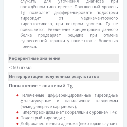
служить для уточнения диагноза при
врождённом гипотиреозе. Повы­шенный уровень
Тg позволяет дифференцировать подострый
тиреоидит от медикаментозного
тиреотоксикоза, при котором уровень Тg не
повышается. Увеличение концентрации данного
белка предваряет рецидив при отмене
супрессивной терапии у пациентов с болезнью
Грейвса.
Референтные значения
< 60 нг/мл
Интерпретация полученных результатов
Повышение ↑ значений
Tg
:
Нелеченные дифференцированные тиреоидные
фолликулярные и папиллярные карциномы
(немедуллярные карциномы);
Гипертиреоидизм (нет корреляции с уровнем Т4);
Подострый тиреоидит;
Доброкачественная аденома (некоторые случаи).