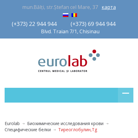
mun.Bălți, str.Ștefan cel Mare, 37
карта
(+373) 22 944 944         (+373) 69 944 944       
Blvd. Traian 7/1, Chisinau
Eurolab
Биохимические исследования крови
Специфические белки
Тиреоглобулин,Тg