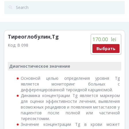
Тиреоглобулин,Тg
170.00
lei
Код:
B 098
Выбрать
Диагностическое значение
Основной целью определения уровня Тg
является мони­торинг больных с
дифференцированной тироидной карциномой.
Динамика концентрации Тg является маркером
для оценки эффективности лечения, выявления
возможных рецидивов и появления метастазов у
пациентов после полной или частичной
тиреоэктомии.
Значение концентрации Тg в крови может