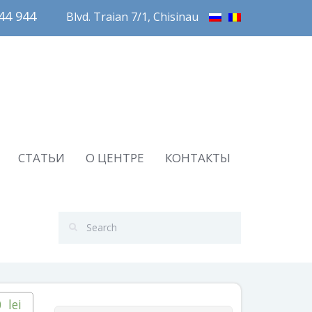
4 944       
Blvd. Traian 7/1, Chisinau
СТАТЬИ
О ЦЕНТРЕ
КОНТАКТЫ
0
lei