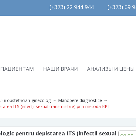
(+373) 22 944 944         (+373) 69 94
ПАЦИЕНТАМ
НАШИ ВРАЧИ
АНАЛИЗЫ И ЦЕНЫ
ului obstetrician-ginecolog
Manopere diagnostice
starea ITS (infecții sexual transmisibile) prin metoda RPL
logic pentru depistarea ITS (infecții sexual