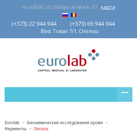
mun.Bălți, str.Ștefan cel Mare, 37
карта
(+373) 22 944 944         (+373) 69 944 944       
Blvd. Traian 7/1, Chisinau
Eurolab
Биохимические исследования крови
Ферменты
Липаза