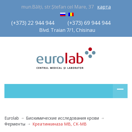
mun.Bălți, str.Ștefan cel Mare, 37
карта
(+373) 22 944 944         (+373) 69 944 944       
Blvd. Traian 7/1, Chisinau
Eurolab
Биохимические исследования крови
Ферменты
Креатинкиназа МВ, CK-MB