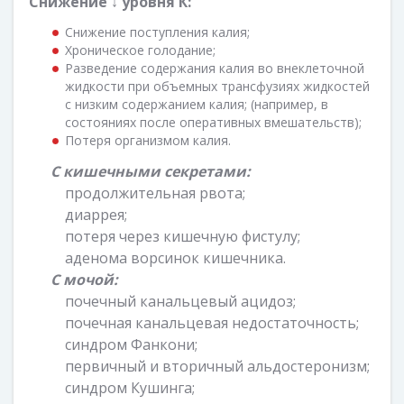
Снижение ↓ уровня К:
Снижение поступления калия;
Хроническое голодание;
Разведение содержания калия во внеклеточной
жидкости при объемных трансфузиях жидкостей
с низким содержанием калия; (например, в
состояниях после оперативных вмешательств);
Потеря организмом калия.
С кишечными секретами:
продолжительная рвота;
диаррея;
потеря через кишечную фистулу;
аденома ворсинок кишечника.
С мочой:
почечный канальцевый ацидоз;
почечная канальцевая недостаточность;
синдром Фанкони;
первичный и вторичный альдостеронизм;
синдром Кушинга;