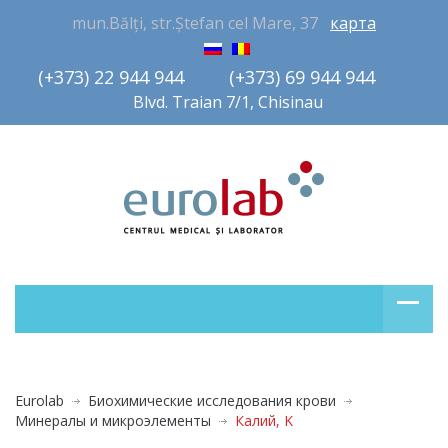
mun.Bălți, str.Ștefan cel Mare, 37
карта
(+373) 22 944 944         (+373) 69 944 944       
Blvd. Traian 7/1, Chisinau
Eurolab
Биохимические исследования крови
Минералы и микроэлементы
Калий, K