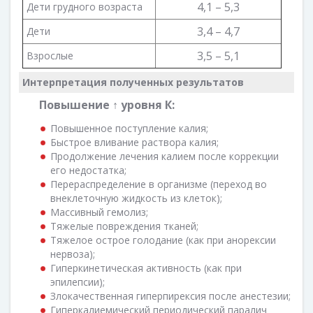
4,1 – 5,3
Дети грудного возраста
3,4 – 4,7
Дети
3,5 – 5,1
Взрослые
Интерпретация полученных результатов
Повышение ↑ уровня К:
Повышенное поступление калия;
Быстрое вливание раствора калия;
Продолжение лечения калием после коррекции
его недостатка;
Перераспределение в организме (переход во
внеклеточную жидкость из клеток);
Массивный гемолиз;
Тяжелые повреждения тканей;
Тяжелое острое голодание (как при анорексии
нервоза);
Гиперкинетическая активность (как при
эпилепсии);
Злокачественная гиперпирексия после анестезии;
Гиперкалиемический периодический паралич