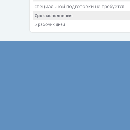
специальной подготовки не требуется
Срок исполнения
5 рабочих дней
Август 2022
Библио
Февраль 2022
Диагно
Ноябрь 2021
Образо
Сентябрь 2021
Полезн