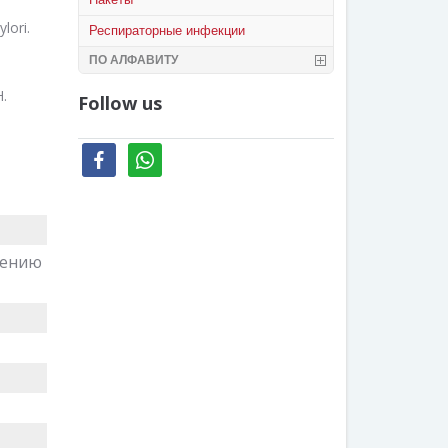
ori.
Респираторные инфекции
ПО АЛФАВИТУ
.
Follow us
facebook
whatsapp
чению