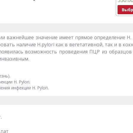
350.0
Выбр
ии важнейшее значение имеет прямое определение H. p
вать наличие H.pylori как в вегетативной, так и в кок
 появилась возможность проведения ПЦР из образцов 
еинвазивным.
знь).
кции H. Pylori.
ния инфекции H. Pylori.
.
ьтат