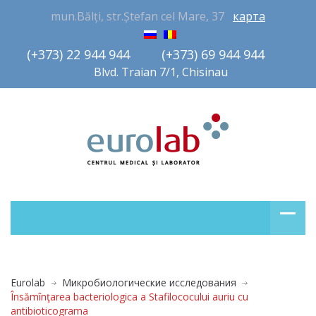
mun.Bălți, str.Ștefan cel Mare, 37
карта
(+373) 22 944 944         (+373) 69 944 944       
Blvd. Traian 7/1, Chisinau
Eurolab
Микробиологические исследования
Însămînţarea bacteriologica a Stafilococului auriu cu
antibioticograma