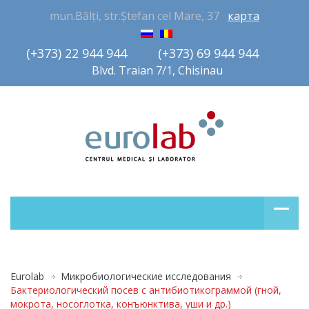
mun.Bălți, str.Ștefan cel Mare, 37
карта
(+373) 22 944 944         (+373) 69 944 944       
Blvd. Traian 7/1, Chisinau
Eurolab
Микробиологические исследования
Бактериологический посев с антибиотикограммой (гной,
мокрота, носоглотка, конъюнктива, уши и др.)