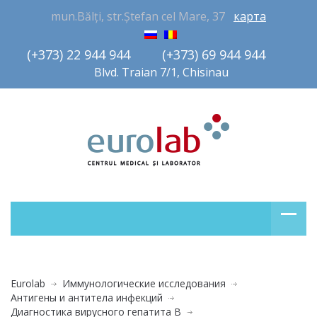
mun.Bălți, str.Ștefan cel Mare, 37
карта
(+373) 22 944 944         (+373) 69 944 944       
Blvd. Traian 7/1, Chisinau
Eurolab
Иммунологические исследования
Антигены и антитела инфекций
Диагностика вирусного гепатита B