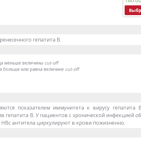
180.0
Выбр
енесенного гепатита В.
ца меньше величины
cut
-
off
а больше или равна величине
cut
-
off
яются показателем иммунитета к вирусу гепатита 
в гепатита В. У пациентов с хронической инфекцией о
. HBc антитела циркулируют в крови пожизненно.