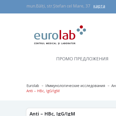
mun.Bălți, str.Ștefan cel Mare, 37
карта
ПРОМО ПРЕДЛОЖЕНИЯ
Eurolab
Иммунологические исследования
Ан
Anti – HBc, IgG/IgM
Anti – HBc, IgG/IgM