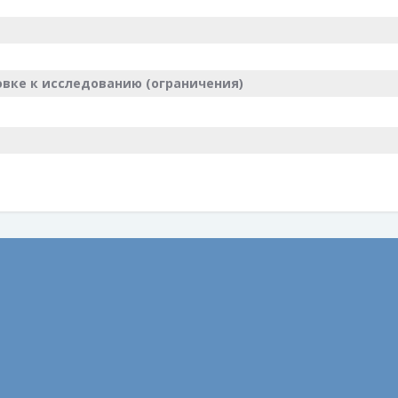
вке к исследованию (ограничения)
тека врача
Транспортный шум связали с