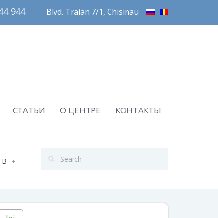
4 944       
Blvd. Traian 7/1, Chisinau
СТАТЬИ
О ЦЕНТРЕ
КОНТАКТЫ
 B