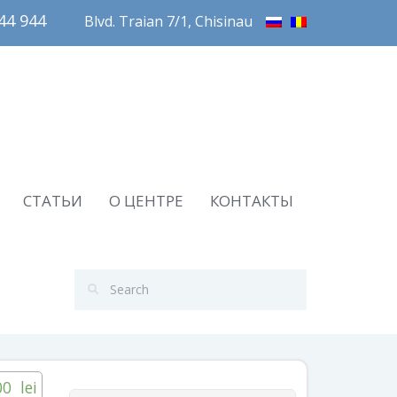
4 944       
Blvd. Traian 7/1, Chisinau
СТАТЬИ
О ЦЕНТРЕ
КОНТАКТЫ
00
lei