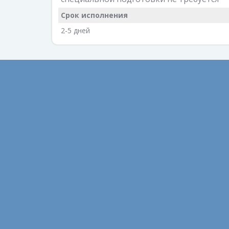
Срок исполнения
2-5 дней
Август 2022
Библио
Февраль 2022
Диагно
Ноябрь 2021
Образо
Сентябрь 2021
Полезн