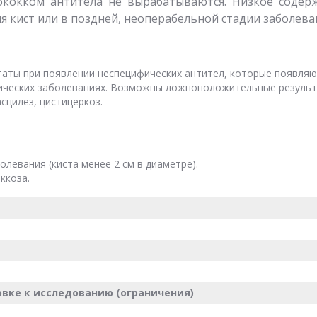
нококком антитела не вырабатываются. Низкое содер
я кист или в поздней, неоперабельной стадии заболева
ты при появлении неспецифических антител, которые появляю
огических заболеваниях. Возможны ложноположительные резуль
асцилез, цистицеркоз.
олевания (киста менее 2 см в диаметре).
ккоза.
вке к исследованию (ограничения)