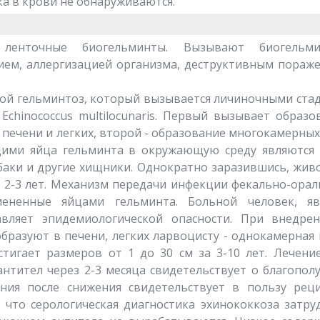
ка в крови не обнаруживаются.
 ленточные биогельминты. Вызывают биогельми
ием, аллергизацией организма, деструктивным пораж
вой гельминтоз, который вызывается личиночными ста
 Echinococcus multilocunaris. Первый вызывает образо
печени и легких, второй - образование многокамерных 
ими яйца гельминта в окружающую среду являются
обаки и другие хищники. Однократно заразившись, жив
 2-3 лет. Механизм передачи инфекции фекально-орал
ененные яйцами гельминта. Больной человек, яв
вляет эпидемиологической опасности. При внедре
бразуют в печени, легких ларвоцисту - однокамерная 
стигает размеров от 1 до 30 см за 3-10 лет. Лечение
антител через 2-3 месяца свидетельствует о благопол
ания после снижения свидетельствует в пользу рец
, что серологическая диагностика эхинококкоза затру