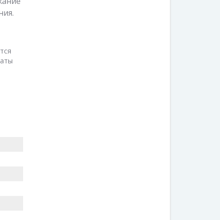
жание
ния.
тся
таты