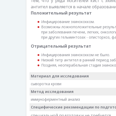
тем, что у ряда носителей кист с эхи
антител выявляется в начале образовани
Положительный результат
Инфицирование эхинококком.
Возможны ложноположительные результа
при заболевания печени, легких, онкол
при других гельминтозах - описторхоз, ф
Отрицательный результат
Инфицирования эхинококком не было.
Низкий титр антител в ранний период заб
Поздняя, неоперабельная стадия эхиноко
Материал для исследования
сыворотка крови
Метод исследования
иммуноферментный анализ
Специфические рекомендации по подгото
специальной подготовки не требуется