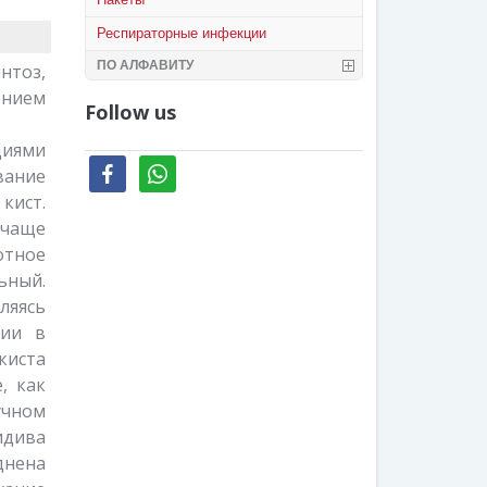
Респираторные инфекции
ПО АЛФАВИТУ
нтоз,
ением
Follow us
диями
facebook
whatsapp
вание
кист.
 чаще
отное
ьный.
ляясь
нии в
киста
, как
учном
идива
днена