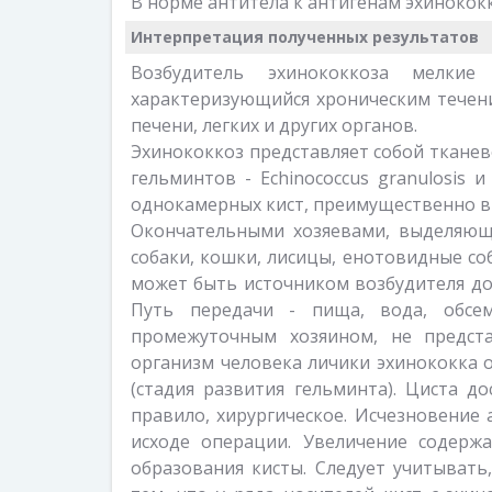
В норме антитела к антигенам эхинокок
Интерпретация полученных результатов
Возбудитель эхинококкоза мелкие
характеризующийся хроническим течен
печени, легких и других органов.
Эхинококкоз представляет собой ткане
гельминтов - Echinococcus granulosis и
однокамерных кист, преимущественно в 
Окончательными хозяевами, выделяющ
собаки, кошки, лисицы, енотовидные с
может быть источником возбудителя до
Путь передачи - пища, вода, обсем
промежуточным хозяином, не предста
организм человека личики эхинококка о
(стадия развития гельминта). Циста до
правило, хирургическое. Исчезновение 
исходе операции. Увеличение содерж
образования кисты. Следует учитывать