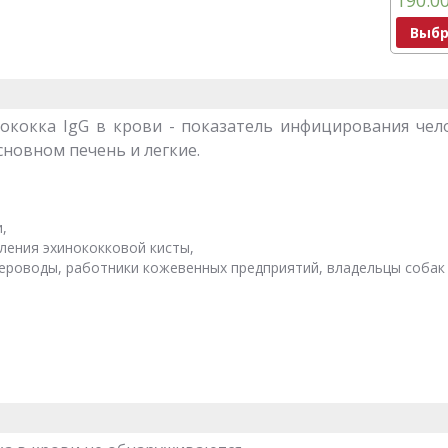
190.0
Выбр
ококка IgG в крови - показатель инфицирования чел
сновном печень и легкие.
,
ления эхинококковой кисты,
звероводы, работники кожевенных предприятий, владельцы собак