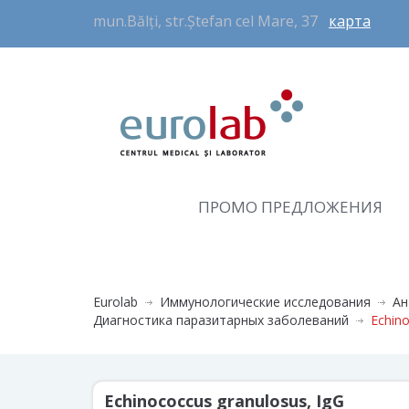
mun.Bălți, str.Ștefan cel Mare, 37
карта
ПРОМО ПРЕДЛОЖЕНИЯ
Eurolab
Иммунологические исследования
Ан
Диагностика паразитарных заболеваний
Echino
Echinococcus granulosus, IgG