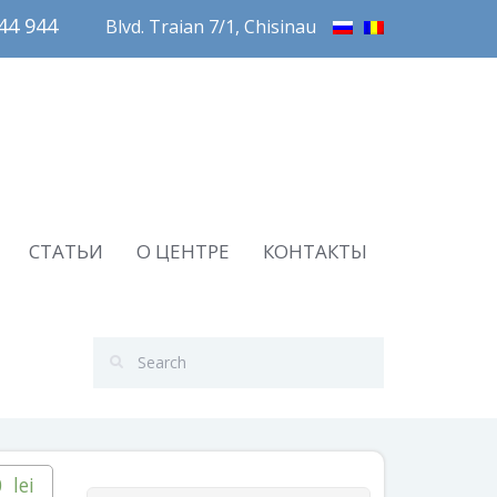
4 944       
Blvd. Traian 7/1, Chisinau
СТАТЬИ
О ЦЕНТРЕ
КОНТАКТЫ
0
lei