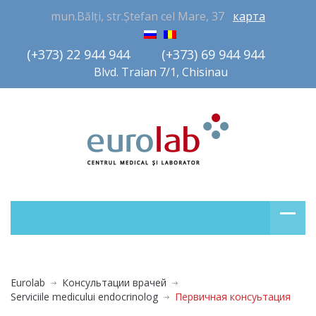
mun.Bălți, str.Ștefan cel Mare, 37
карта
(+373) 22 944 944         (+373) 69 944 944       
Blvd. Traian 7/1, Chisinau
Eurolab
Консультации врачей
Serviciile medicului endocrinolog
Первичная консуьтация