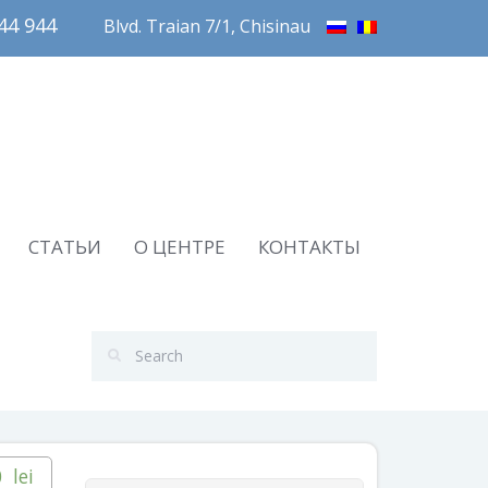
4 944       
Blvd. Traian 7/1, Chisinau
СТАТЬИ
О ЦЕНТРЕ
КОНТАКТЫ
0
lei