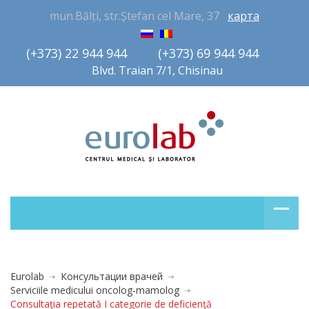
mun.Bălți, str.Ștefan cel Mare, 37
карта
(+373) 22 944 944         (+373) 69 944 944       
Blvd. Traian 7/1, Chisinau
Eurolab
Консультации врачей
Serviciile medicului oncolog-mamolog
Consultaţia repetată I categorie de deficienţă