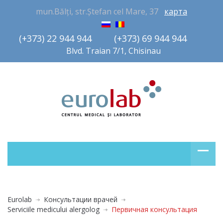
mun.Bălți, str.Ștefan cel Mare, 37
карта
(+373) 22 944 944         (+373) 69 944 944       
Blvd. Traian 7/1, Chisinau
Eurolab
Консультации врачей
Serviciile medicului alergolog
Первичная консультация