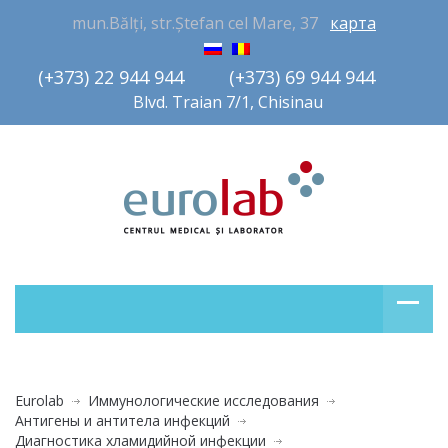
mun.Bălți, str.Ștefan cel Mare, 37
карта
(+373) 22 944 944         (+373) 69 944 944       
Blvd. Traian 7/1, Chisinau
Eurolab
Иммунологические исследования
Антигены и антитела инфекций
Диагностика хламидийной инфекции