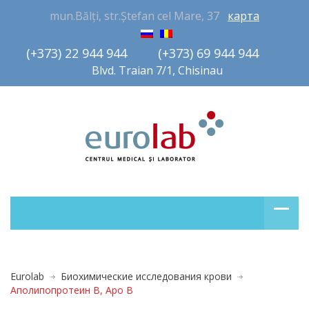
mun.Bălți, str.Ștefan cel Mare, 37
карта
(+373) 22 944 944         (+373) 69 944 944       
Blvd. Traian 7/1, Chisinau
Eurolab
Биохимические исследования крови
Аполипопротеин В, Apo B