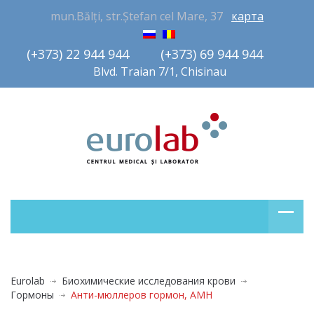
mun.Bălți, str.Ștefan cel Mare, 37
карта
(+373) 22 944 944         (+373) 69 944 944       
Blvd. Traian 7/1, Chisinau
Eurolab
Биохимические исследования крови
Гормоны
Aнти-мюллеров гормон, АМН