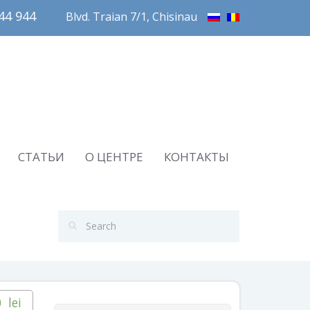
4 944       
Blvd. Traian 7/1, Chisinau
СТАТЬИ
О ЦЕНТРЕ
КОНТАКТЫ
0
lei