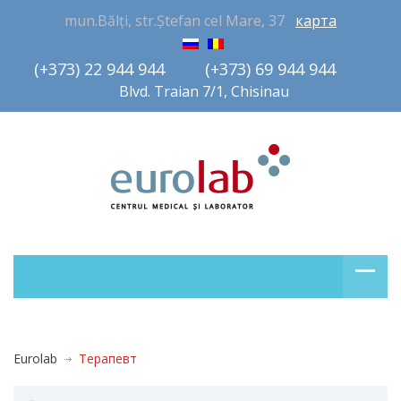
mun.Bălți, str.Ștefan cel Mare, 37
карта
(+373) 22 944 944         (+373) 69 944 944       
Blvd. Traian 7/1, Chisinau
Eurolab
Терапевт